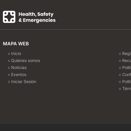
MAPA WEB
○ Inicio
○ Regi
○ Quiénes somos
○ Rec
○ Noticias
○ Poli
○ Eventos
○ Conf
○ Iniciar Sesión
○ Polí
○ Térm