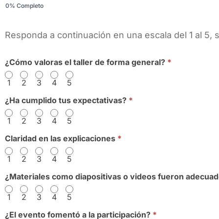
0% Completo
emocional
Responda a continuación en una escala del 1 al 5, s
¿Cómo valoras el taller de forma general?
*
1
2
3
4
5
¿Ha cumplido tus expectativas?
*
1
2
3
4
5
Claridad en las explicaciones
*
1
2
3
4
5
¿Materiales como diapositivas o videos fueron adecuad
1
2
3
4
5
¿El evento fomentó a la participación?
*