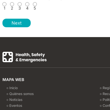
1
2
3
4
5
Next
MAPA WEB
○ Inicio
○ Regi
○ Quiénes somos
○ Rec
○ Noticias
○ Poli
○ Eventos
○ Conf