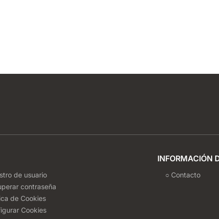
INFORMACIÓN 
stro de usuario
○ Contacto
uperar contraseña
tica de Cookies
igurar Cookies