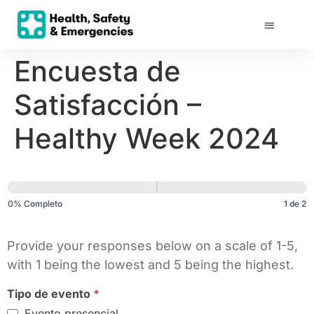
Encuesta de
Satisfacción –
Healthy Week 2024
Healthy Week
2024_Employee
0% Completo
1 de 2
Satisfaction
Survey
Provide your responses below on a scale of 1-5,
with 1 being the lowest and 5 being the highest.
Tipo de evento
*
Evento presencial