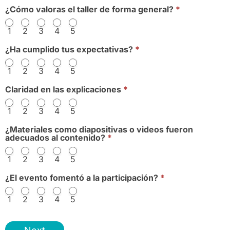
¿Cómo valoras el taller de forma general?
*
1
2
3
4
5
¿Ha cumplido tus expectativas?
*
1
2
3
4
5
Claridad en las explicaciones
*
1
2
3
4
5
¿Materiales como diapositivas o videos fueron
adecuados al contenido?
*
1
2
3
4
5
¿El evento fomentó a la participación?
*
1
2
3
4
5