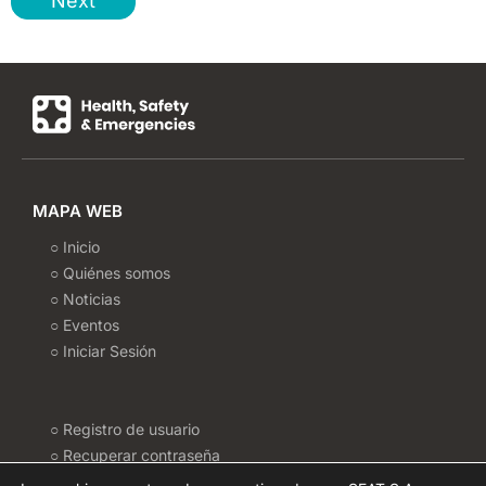
Next
MAPA WEB
○ Inicio
○ Quiénes somos
○ Noticias
○ Eventos
○ Iniciar Sesión
○ Registro de usuario
○ Recuperar contraseña
○ Politica de Cookies