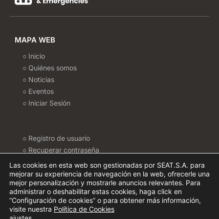
MAPA WEB
○ Inicio
○ Quiénes somos
○ Noticias
○ Eventos
○ Iniciar Sesión
○ Registro de usuario
○ Recuperar contraseña
○ Politica de Cookies
Las cookies en esta web son gestionadas por SEAT.S.A. para
○ Configurar Cookies
mejorar su experiencia de navegación en la web, ofrecerle una
mejor personalización y mostrarle anuncios relevantes. Para
○ Política de privacidad
administrar o deshabilitar estas cookies, haga click en
○ Términos de uso
“Configuración de cookies” o para obtener más información,
visite nuestra
Política de Cookies
INFORMACIÓN DE CONTACTO
ajustes
.