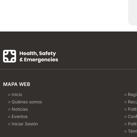
MAPA WEB
○ Inicio
○ Regi
○ Quiénes somos
○ Rec
○ Noticias
○ Poli
○ Eventos
○ Conf
○ Iniciar Sesión
○ Polí
○ Térm