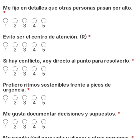
Me fijo en detalles que otras personas pasan por alto.
*
1
2
3
4
5
Evito ser el centro de atención. (R)
*
1
2
3
4
5
Si hay conflicto, voy directo al punto para resolverlo.
*
1
2
3
4
5
Prefiero ritmos sostenibles frente a picos de
urgencia.
*
1
2
3
4
5
Me gusta documentar decisiones y supuestos.
*
1
2
3
4
5
Me resulta fácil persuadir y alinear a otras personas.
*