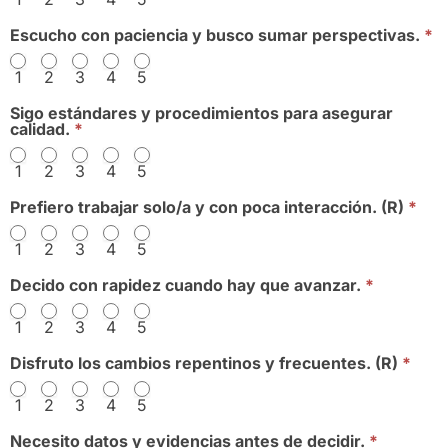
Escucho con paciencia y busco sumar perspectivas.
*
1
2
3
4
5
Sigo estándares y procedimientos para asegurar
calidad.
*
1
2
3
4
5
Prefiero trabajar solo/a y con poca interacción. (R)
*
1
2
3
4
5
Decido con rapidez cuando hay que avanzar.
*
1
2
3
4
5
Disfruto los cambios repentinos y frecuentes. (R)
*
1
2
3
4
5
Necesito datos y evidencias antes de decidir.
*