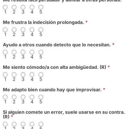
1
2
3
4
5
Me frustra la indecisión prolongada.
*
1
2
3
4
5
Ayudo a otros cuando detecto que lo necesitan.
*
1
2
3
4
5
Me siento cómodo/a con alta ambigüedad. (R)
*
1
2
3
4
5
Me adapto bien cuando hay que improvisar.
*
1
2
3
4
5
Si alguien comete un error, suele usarse en su contra.
(R)
*
1
2
3
4
5