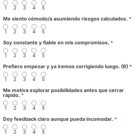
1
2
3
4
5
Me siento cómodo/a asumiendo riesgos calculados.
*
1
2
3
4
5
Soy constante y fiable en mis compromisos.
*
1
2
3
4
5
Prefiero empezar y ya iremos corrigiendo luego. (R)
*
1
2
3
4
5
Me motiva explorar posibilidades antes que cerrar
rápido.
*
1
2
3
4
5
Doy feedback claro aunque pueda incomodar.
*
1
2
3
4
5