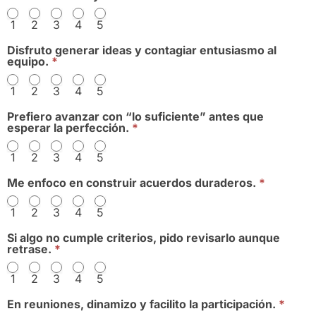
1
2
3
4
5
Disfruto generar ideas y contagiar entusiasmo al
equipo.
*
1
2
3
4
5
Prefiero avanzar con “lo suficiente” antes que
esperar la perfección.
*
1
2
3
4
5
Me enfoco en construir acuerdos duraderos.
*
1
2
3
4
5
Si algo no cumple criterios, pido revisarlo aunque
retrase.
*
1
2
3
4
5
En reuniones, dinamizo y facilito la participación.
*