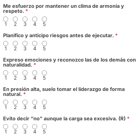
Me esfuerzo por mantener un clima de armonía y
respeto.
*
1
2
3
4
5
Planifico y anticipo riesgos antes de ejecutar.
*
1
2
3
4
5
Expreso emociones y reconozco las de los demás con
naturalidad.
*
1
2
3
4
5
En presión alta, suelo tomar el liderazgo de forma
natural.
*
1
2
3
4
5
Evito decir “no” aunque la carga sea excesiva. (R)
*
1
2
3
4
5