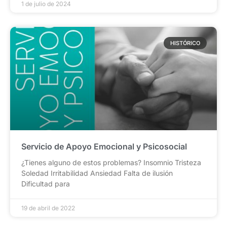
1 de julio de 2024
HISTÓRICO
Servicio de Apoyo Emocional y Psicosocial
¿Tienes alguno de estos problemas? Insomnio Tristeza
Soledad Irritabilidad Ansiedad Falta de ilusión
Dificultad para
19 de abril de 2022