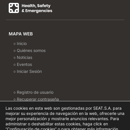
MAPA WEB
○ Inicio
○ Quiénes somos
○ Noticias
○ Eventos
○ Iniciar Sesión
○ Registro de usuario
○ Recuperar contraseña
○ Politica de Cookies
Las cookies en esta web son gestionadas por SEAT.S.A. para
○ Configurar Cookies
mejorar su experiencia de navegación en la web, ofrecerle una
mejor personalización y mostrarle anuncios relevantes. Para
○ Política de privacidad
administrar o deshabilitar estas cookies, haga click en
○ Términos de uso
“Configuración de cookies” o para obtener más información,