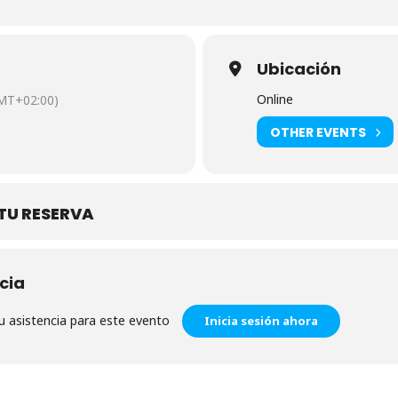
Ubicación
Online
MT+02:00)
OTHER EVENTS
TU RESERVA
cia
su asistencia para este evento
Inicia sesión ahora