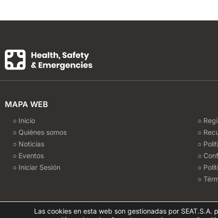
MAPA WEB
○ Inicio
○ Regi
○ Quiénes somos
○ Rec
○ Noticias
○ Poli
○ Eventos
○ Conf
○ Iniciar Sesión
○ Polí
○ Térm
Las cookies en esta web son gestionadas por SEAT.S.A. p