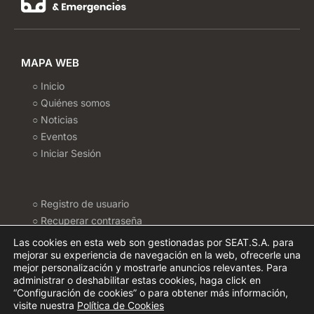
MAPA WEB
○ Inicio
○ Quiénes somos
○ Noticias
○ Eventos
○ Iniciar Sesión
○ Registro de usuario
○ Recuperar contraseña
○ Politica de Cookies
Las cookies en esta web son gestionadas por SEAT.S.A. para
○ Configurar Cookies
mejorar su experiencia de navegación en la web, ofrecerle una
mejor personalización y mostrarle anuncios relevantes. Para
○ Política de privacidad
administrar o deshabilitar estas cookies, haga click en
○ Términos de uso
“Configuración de cookies” o para obtener más información,
visite nuestra
Política de Cookies