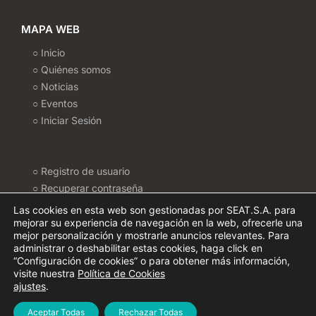
MAPA WEB
○ Inicio
○ Quiénes somos
○ Noticias
○ Eventos
○ Iniciar Sesión
○ Registro de usuario
○ Recuperar contraseña
○ Politica de Cookies
Las cookies en esta web son gestionadas por SEAT.S.A. para
○ Configurar Cookies
mejorar su experiencia de navegación en la web, ofrecerle una
mejor personalización y mostrarle anuncios relevantes. Para
○ Política de privacidad
administrar o deshabilitar estas cookies, haga click en
○ Términos de uso
“Configuración de cookies” o para obtener más información,
visite nuestra
Política de Cookies
INFORMACIÓN DE CONTACTO
ajustes
.
○ Contacto
Aceptar Todas
Rechazar Todas